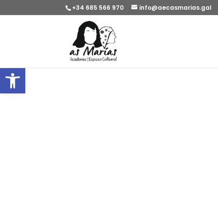
+34 685 566 970
info@aecasmarias.gal
Abrir barra de ferramentas